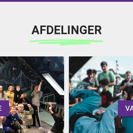
AFDELINGER
E
V