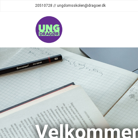
20510728 // ungdomsskolen@dragoer.dk
Velkommen 