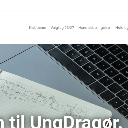
Klubberne
Valgfag 26/27
Handelsbetingelser
Hold og
til UngDragør.