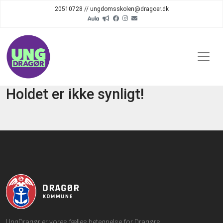
20510728 // ungdomsskolen@dragoer.dk
Holdet er ikke synligt!
UngDragør er vores fælles betegnelse for Dragørs