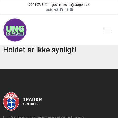
20510728 // ungdomsskolen@dragoer.dk
Holdet er ikke synligt!
UngDragør er vores fælles betegnelse for Dragørs