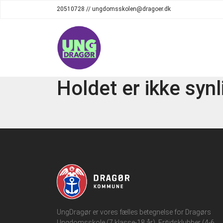
20510728 // ungdomsskolen@dragoer.dk
Holdet er ikke synl
UngDragør er vores fælles betegnelse for Dragørs
Ungdomsskole (7.klasse-18 år), Fritidsklubber (4-6.