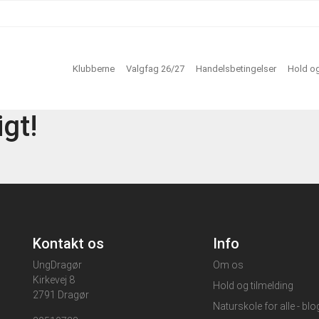
Klubberne
Valgfag 26/27
Handelsbetingelser
Hold og
igt!
Kontakt os
Info
UngDragør
Om os
Kirkevej 8
Hold og tilmelding
2791 Dragør
Naturskole for alle - bl