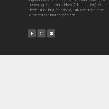
klasse) og Ungdomsklubben (7. klasse-18år). Vi
tilbyder klubtilbud, fritidshold, aktiviteter, rejser m.m.
Se alle vores tilbud her på siden.