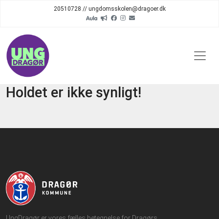
20510728 // ungdomsskolen@dragoer.dk
Holdet er ikke synligt!
UngDragør er vores fælles betegnelse for Dragørs